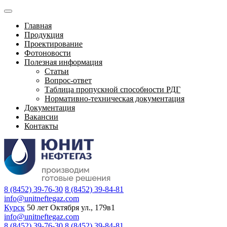
Главная
Продукция
Проектирование
Фотоновости
Полезная информация
Статьи
Вопрос-ответ
Таблица пропускной способности РДГ
Нормативно-техническая документация
Документация
Вакансии
Контакты
8 (8452) 39-76-30
8 (8452) 39-84-81
info@unitneftegaz.com
Курск
50 лет Октября ул., 179в1
info@unitneftegaz.com
8 (8452) 39-76-30
8 (8452) 39-84-81