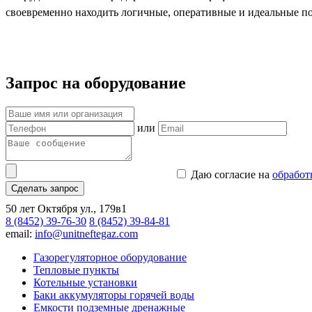
своевременно находить логичные, оперативные и идеальные по
Запрос на оборудование
или
Даю согласие на
обработ
Сделать запрос
50 лет Октября ул., 179в1
8 (8452) 39-76-30
8 (8452) 39-84-81
email:
info@unitneftegaz.com
Газорегуляторное оборудование
Тепловые пункты
Котельные установки
Баки аккумуляторы горячей воды
Емкости подземные дренажные