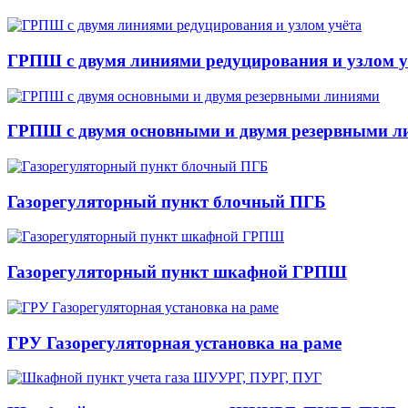
ГРПШ с двумя линиями редуцирования и узлом у
ГРПШ с двумя основными и двумя резервными л
Газорегуляторный пункт блочный ПГБ
Газорегуляторный пункт шкафной ГРПШ
ГРУ Газорегуляторная установка на раме