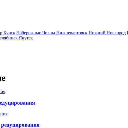
р
Курск
Набережные Челны
Нижневартовск
Нижний Новгород
елябинск
Якутск
ие
редуцирования
 редуцирования