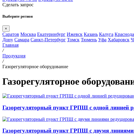
Сделать запрос
Выберите регион
×
Саратов
Москва
Екатеринбург
Ижевск
Казань
Калуга
Краснода
Дону
Самара
Санкт-Петербург
Томск
Тюмень
Уфа
Хабаровск
Ч
Главная
/
Продукция
/
Газорегуляторное оборудование
Газорегуляторное оборудован
Газорегуляторный пункт ГРПШ с одной линией 
Газорегуляторный пункт ГРПШ с двумя линиями