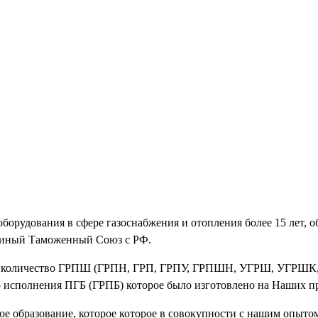
орудования в сфере газоснабжения и отопления более 15 лет, о
Единый Таможенный Союз с РФ.
ное количество ГРПШ (ГРПН, ГРП, ГРПУ, ГРПШН, УГРШ, УГРШ
о исполнения ПГБ (ГРПБ) которое было изготовлено на Наших 
 образование, которое которое в совокупности с нашим опытом