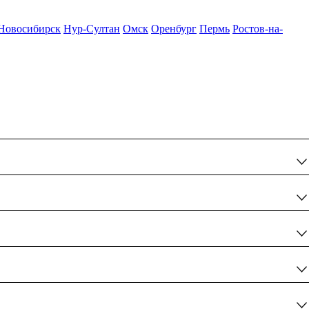
Новосибирск
Нур-Султан
Омск
Оренбург
Пермь
Ростов-на-