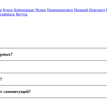
р
Курск
Набережные Челны
Нижневартовск
Нижний Новгород
елябинск
Якутск
арных?
?
от самонесущей?