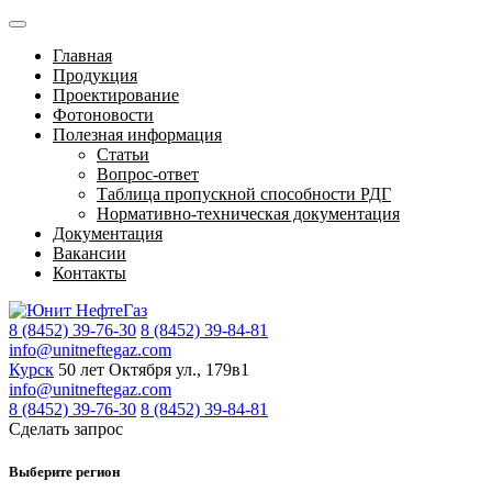
Главная
Продукция
Проектирование
Фотоновости
Полезная информация
Статьи
Вопрос-ответ
Таблица пропускной способности РДГ
Нормативно-техническая документация
Документация
Вакансии
Контакты
8 (8452) 39-76-30
8 (8452) 39-84-81
info@unitneftegaz.com
Курск
50 лет Октября ул., 179в1
info@unitneftegaz.com
8 (8452) 39-76-30
8 (8452) 39-84-81
Сделать запрос
Выберите регион