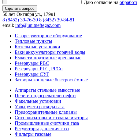
Даю согласие на
обработ
Сделать запрос
50 лет Октября ул., 179в1
8 (8452) 39-76-30
8 (8452) 39-84-81
email:
info@unitneftegaz.com
Газорегуляторное оборудование
Тепловые пункты
Котельные установки
Баки аккумуляторы горячей воды
Емкости подземные дренажные
Резервуары РВС
Резервуары РГС, РГСп
Резервуары СУГ
Затворы концевые быстросъёмные
Аппараты стальные емкостные
Печи и подогреватели нефти
Факельные установки
Узлы учета расхода газа
Предохранительные клапаны
Сигнализаторы и газоанализаторы
Промышленные счетчики газа
Регуляторы давления газа
Фильтры газовые