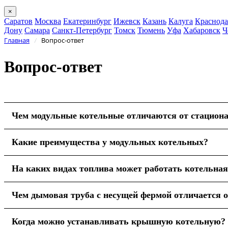
×
Саратов
Москва
Екатеринбург
Ижевск
Казань
Калуга
Краснода
Дону
Самара
Санкт-Петербург
Томск
Тюмень
Уфа
Хабаровск
Ч
Главная
Вопрос-ответ
/
Вопрос-ответ
Чем модульные котельные отличаются от стацион
Какие преимущества у модульных котельных?
На каких видах топлива может работать котельная
Чем дымовая труба с несущей фермой отличается 
Когда можно устанавливать крышную котельную?