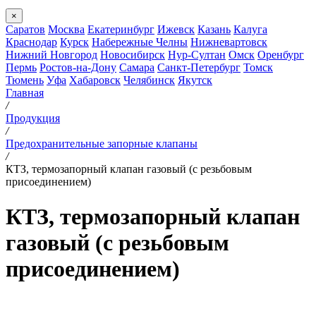
×
Саратов
Москва
Екатеринбург
Ижевск
Казань
Калуга
Краснодар
Курск
Набережные Челны
Нижневартовск
Нижний Новгород
Новосибирск
Нур-Султан
Омск
Оренбург
Пермь
Ростов-на-Дону
Самара
Санкт-Петербург
Томск
Тюмень
Уфа
Хабаровск
Челябинск
Якутск
Главная
/
Продукция
/
Предохранительные запорные клапаны
/
КТЗ, термозапорный клапан газовый (с резьбовым
присоединением)
КТЗ, термозапорный клапан
газовый (с резьбовым
присоединением)