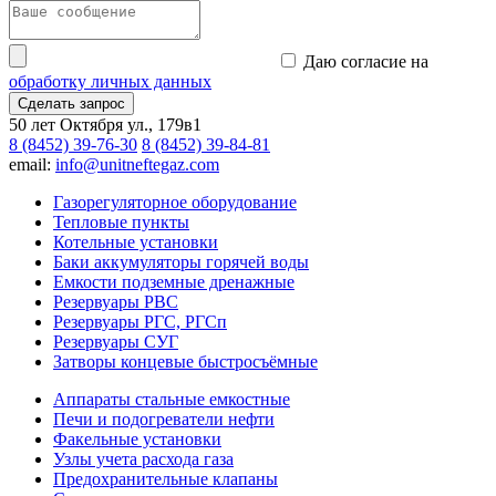
Даю согласие на
обработку личных данных
Сделать запрос
50 лет Октября ул., 179в1
8 (8452) 39-76-30
8 (8452) 39-84-81
email:
info@unitneftegaz.com
Газорегуляторное оборудование
Тепловые пункты
Котельные установки
Баки аккумуляторы горячей воды
Емкости подземные дренажные
Резервуары РВС
Резервуары РГС, РГСп
Резервуары СУГ
Затворы концевые быстросъёмные
Аппараты стальные емкостные
Печи и подогреватели нефти
Факельные установки
Узлы учета расхода газа
Предохранительные клапаны