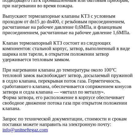
подводящего газ к промышленным или бытовым приборам,
при нагревании во время пожара.
Выпускают термозапорные клапаны КТЗ с условным
проходом от dn15 до dn400, с резьбовым присоединением,
расчитанные на рабочее давление 0,6МПа, и фланцевым
присоединением, расчитанные на рабочее давление 1,6МПа.
Клапан термозапорный КТЗ состоит из следующих
компонентов: стальной корпус, затвор, выполненный в виде
шарика или тарели, в открытом положении затвор
удерживается тепловым замком.
При нагревании клапана до температуры около 100°С
тепловой замок высвобождает затвор, досылаемый пружиной
в седло клапана, перекрывая поток газа. Герметичность,
сработавшего клапана, обеспечивается сопряжением конусов
затвора и седла клапана — «металл по металлу».
Форма затвора, его расположение в корпусе обеспечивает
свободное движение потока газа при открытом положении
клапана.
Запрос по технической документации, стоимости и срокам
поставки можете направить на электронную почту:
info@unitneftegaz.com