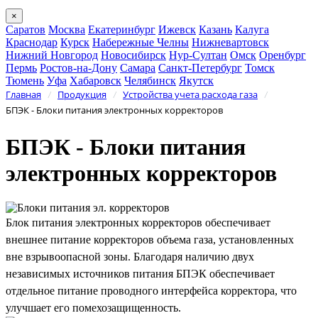
×
Саратов
Москва
Екатеринбург
Ижевск
Казань
Калуга
Краснодар
Курск
Набережные Челны
Нижневартовск
Нижний Новгород
Новосибирск
Нур-Султан
Омск
Оренбург
Пермь
Ростов-на-Дону
Самара
Санкт-Петербург
Томск
Тюмень
Уфа
Хабаровск
Челябинск
Якутск
Главная
Продукция
Устройства учета расхода газа
/
/
/
БПЭК - Блоки питания электронных корректоров
БПЭК - Блоки питания
электронных корректоров
Блок питания электронных корректоров обеспечивает
внешнее питание корректоров объема газа, установленных
вне взрывоопасной зоны. Благодаря наличию двух
независимых источников питания БПЭК обеспечивает
отдельное питание проводного интерфейса корректора, что
улучшает его помехозащищенность.