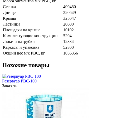
Масса элементов м/к РВС, кг
Стенка
409480
Днище
220649
Крыша
325047
Лестница
20600
Площадки на крыше
10102
Комплектующие конструкции
5294
Люки и патрубки
12384
Каркасы и упаковка
52800
Общий вес м/к РВС, кг
1056356
Похожие товары
Резервуар РВС-100
Заказать