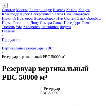
×
Саратов
Москва
Екатеринбург
Ижевск
Казань
Калуга
Краснодар
Курск
Набережные Челны
Нижневартовск
Нижний Новгород
Новосибирск
Нур-Султан
Омск
Оренбург
Пермь
Ростов-на-Дону
Самара
Санкт-Петербург
Томск
Тюмень
Уфа
Хабаровск
Челябинск
Якутск
Главная
/
Продукция
/
Вертикальные резервуары РВС
/
Резервуар вертикальный РВС 50000 м³
Резервуар вертикальный
РВС 50000 м³