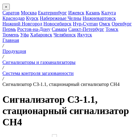
×
Саратов
Москва
Екатеринбург
Ижевск
Казань
Калуга
Краснодар
Курск
Набережные Челны
Нижневартовск
Нижний Новгород
Новосибирск
Нур-Султан
Омск
Оренбург
Пермь
Ростов-на-Дону
Самара
Санкт-Петербург
Томск
Тюмень
Уфа
Хабаровск
Челябинск
Якутск
Главная
/
Продукция
/
Сигнализаторы и газоанализаторы
/
Система контроля загазованности
/
Сигнализатор СЗ-1.1, стационарный сигнализатор СН4
Сигнализатор СЗ-1.1,
стационарный сигнализатор
СН4