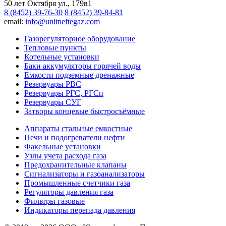
50 лет Октября ул., 179в1
8 (8452) 39-76-30
8 (8452) 39-84-81
email:
info@unitneftegaz.com
Газорегуляторное оборудование
Тепловые пункты
Котельные установки
Баки аккумуляторы горячей воды
Емкости подземные дренажные
Резервуары РВС
Резервуары РГС, РГСп
Резервуары СУГ
Затворы концевые быстросъёмные
Аппараты стальные емкостные
Печи и подогреватели нефти
Факельные установки
Узлы учета расхода газа
Предохранительные клапаны
Сигнализаторы и газоанализаторы
Промышленные счетчики газа
Регуляторы давления газа
Фильтры газовые
Индикаторы перепада давления