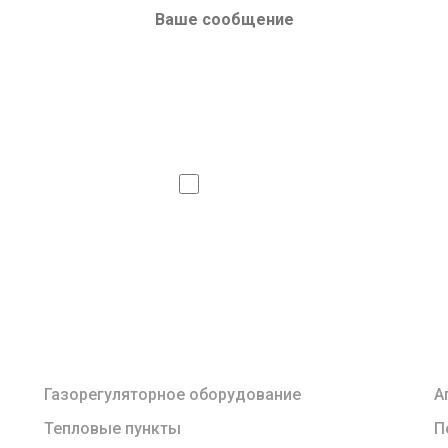
Даю согласие на
обработку ли
Сделать запрос
Газорегуляторное оборудование
А
Тепловые пункты
П