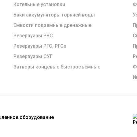
Котельные установки
Ф
Баки аккумуляторы горячей воды
У
Емкости подземные дренажные
П
Резервуары РВС
С
Резервуары РГС, РГСп
П
Резервуары СУГ
Р
Затворы концевые быстросъёмные
Ф
И
шленное оборудование