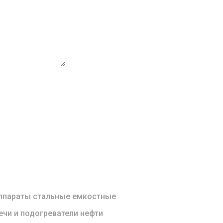
чных данных
ппараты стальные емкостные
ечи и подогреватели нефти