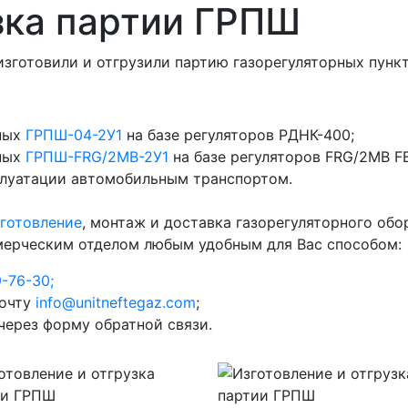
зка партии ГРПШ
зготовили и отгрузили партию газорегуляторных пунк
фных
ГРПШ-04-2У1
на базе регуляторов РДНК-400;
фных
ГРПШ-FRG/2MB-2У1
на базе регуляторов FRG/2MB F
плуатации автомобильным транспортом.
готовление
, монтаж и доставка газорегуляторного обо
ммерческим отделом любым удобным для Вас способом:
9-76-30;
почту
info@unitneftegaz.com
;
через форму обратной связи.