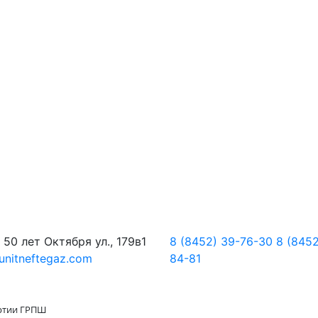
50 лет Октября ул., 179в1
8 (8452) 39-76-30
8 (8452
unitneftegaz.com
84-81
артии ГРПШ