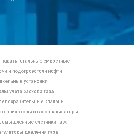
ппараты стальные емкостные
ечи и подогреватели нефти
акельные установки
злы учета расхода газа
редохранительные клапаны
игнализаторы и газоанализаторы
ромышленные счетчики газа
егуляторы давления газа