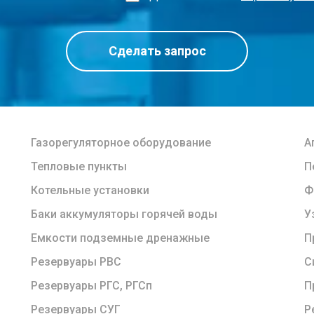
Сделать запрос
Газорегуляторное оборудование
А
Тепловые пункты
П
Котельные установки
Ф
Баки аккумуляторы горячей воды
У
Емкости подземные дренажные
П
Резервуары РВС
С
Резервуары РГС, РГСп
П
Резервуары СУГ
Р