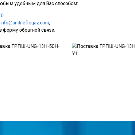
юбым удобным для Вас способом:
30;
у
info@unitneftegaz.com
;
з форму обратной связи.