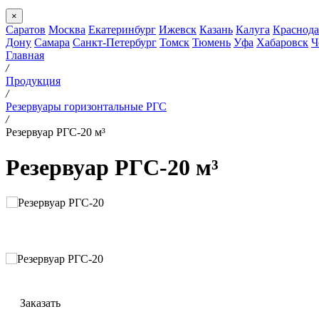
×
Саратов
Москва
Екатеринбург
Ижевск
Казань
Калуга
Краснода
Дону
Самара
Санкт-Петербург
Томск
Тюмень
Уфа
Хабаровск
Ч
Главная
/
Продукция
/
Резервуары горизонтальные РГС
/
Резервуар РГС-20 м³
Резервуар РГС-20 м³
Заказать