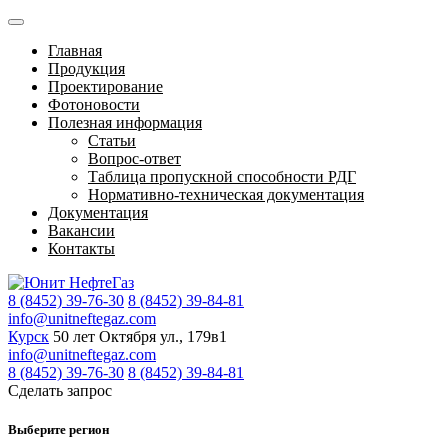
Главная
Продукция
Проектирование
Фотоновости
Полезная информация
Статьи
Вопрос-ответ
Таблица пропускной способности РДГ
Нормативно-техническая документация
Документация
Вакансии
Контакты
8 (8452) 39-76-30
8 (8452) 39-84-81
info@unitneftegaz.com
Курск
50 лет Октября ул., 179в1
info@unitneftegaz.com
8 (8452) 39-76-30
8 (8452) 39-84-81
Сделать запрос
Выберите регион