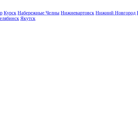
р
Курск
Набережные Челны
Нижневартовск
Нижний Новгород
елябинск
Якутск