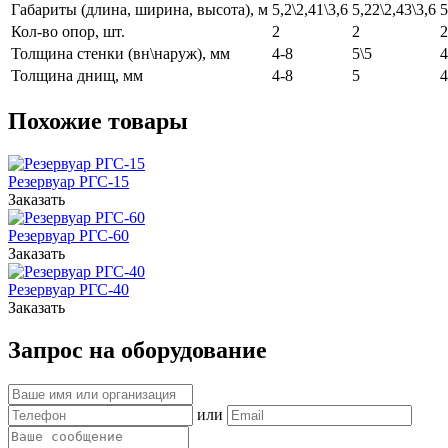
Габариты (длина, ширина, высота), м
5,2\2,41\3,6
5,22\2,43\3,6
5
Кол-во опор, шт.
2
2
2
Толщина стенки (вн\наруж), мм
4-8
5\5
4
Толщина днищ, мм
4-8
5
4
Похожие товары
Резервуар РГС-15
Заказать
Резервуар РГС-60
Заказать
Резервуар РГС-40
Заказать
Запрос на оборудование
или