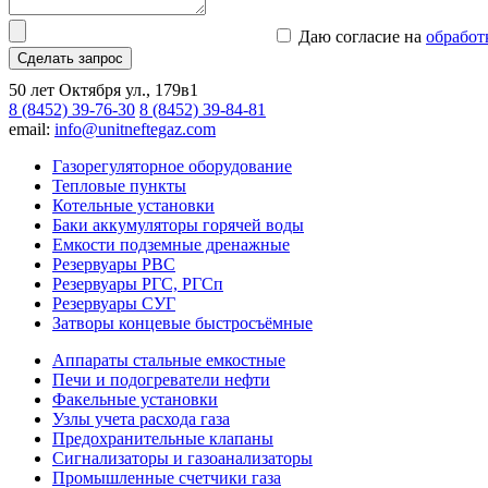
Даю согласие на
обработ
Сделать запрос
50 лет Октября ул., 179в1
8 (8452) 39-76-30
8 (8452) 39-84-81
email:
info@unitneftegaz.com
Газорегуляторное оборудование
Тепловые пункты
Котельные установки
Баки аккумуляторы горячей воды
Емкости подземные дренажные
Резервуары РВС
Резервуары РГС, РГСп
Резервуары СУГ
Затворы концевые быстросъёмные
Аппараты стальные емкостные
Печи и подогреватели нефти
Факельные установки
Узлы учета расхода газа
Предохранительные клапаны
Сигнализаторы и газоанализаторы
Промышленные счетчики газа