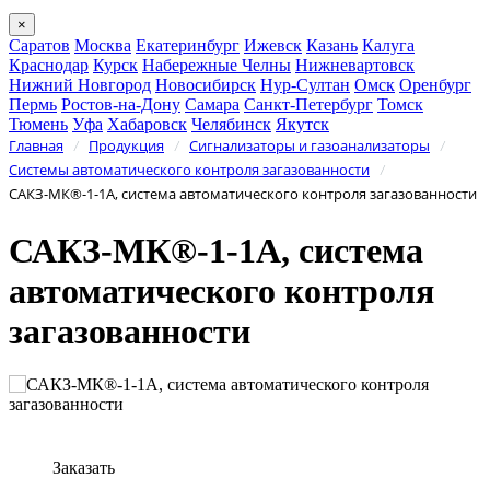
×
Саратов
Москва
Екатеринбург
Ижевск
Казань
Калуга
Краснодар
Курск
Набережные Челны
Нижневартовск
Нижний Новгород
Новосибирск
Нур-Султан
Омск
Оренбург
Пермь
Ростов-на-Дону
Самара
Санкт-Петербург
Томск
Тюмень
Уфа
Хабаровск
Челябинск
Якутск
Главная
Продукция
Сигнализаторы и газоанализаторы
/
/
/
Системы автоматического контроля загазованности
/
САКЗ-МК®-1-1А, система автоматического контроля загазованности
САКЗ-МК®-1-1А, система
автоматического контроля
загазованности
Заказать